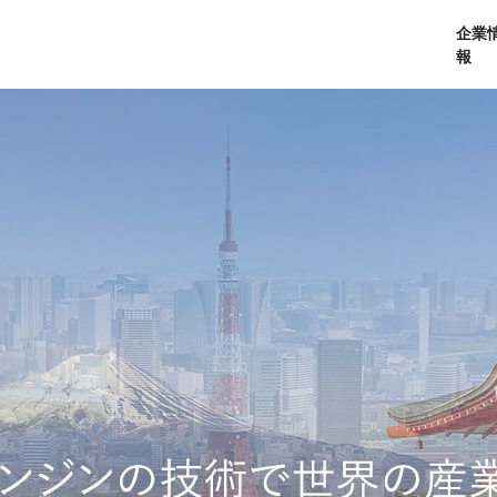
企業
報
経営理念
個人向けサービス
会社概要
プレスリリース
社長メッセージ
法人向けサービス
おしらせ
コアテクノロジ