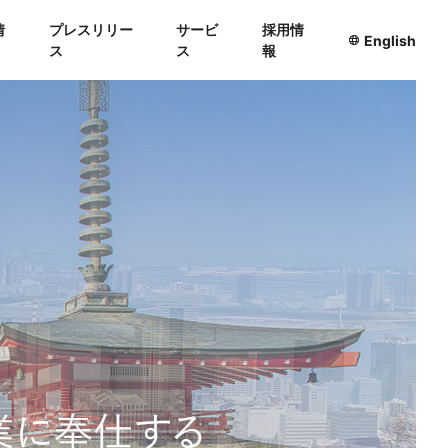
情
プレスリリー
サービ
採用情
English
ス
ス
報
ー