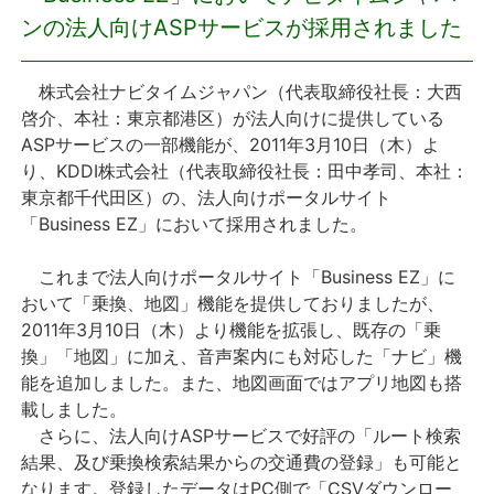
ンの法人向けASPサービスが採用されました
プレスリリース
株式会社ナビタイムジャパン（代表取締役社長：大西
おしらせ
啓介、本社：東京都港区）が法人向けに提供している
ASPサービスの一部機能が、2011年3月10日（木）よ
サービス
り、KDDI株式会社（代表取締役社長：田中孝司、本社：
東京都千代田区）の、法人向けポータルサイト
個人向けサービス
「Business EZ」において採用されました。
これまで法人向けポータルサイト「Business EZ」に
法人向けサービス
おいて「乗換、地図」機能を提供しておりましたが、
2011年3月10日（木）より機能を拡張し、既存の「乗
採用情報
換」「地図」に加え、音声案内にも対応した「ナビ」機
能を追加しました。また、地図画面ではアプリ地図も搭
English
載しました。
さらに、法人向けASPサービスで好評の「ルート検索
結果、及び乗換検索結果からの交通費の登録」も可能と
なります。登録したデータはPC側で「CSVダウンロー