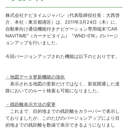
プレスリリース
株式会社ナビタイムジャパン（代表取締役社長：大西啓
介、本社：東京都港区）は、2011年3月24日（木）に、
おしらせ
自動車向け通信機能付きナビゲーション専用端末"CAR
NAVITIME"（カーナビタイム）『WND-01K』のバージ
サービス
ョンアップを行いました。
今回バージョンアップされた機能は以下のとおりです。
個人向けサービス
法人向けサービス
・地図データ更新機能の強化
表示される地図の更新だけではなく、新規開通した道
採用情報
路においてのルート検索も可能になりました。
English
・残距離表示方法の変更
これまで、目的地までの残距離をカラーバーで表示し
ておりましたが、このたびのバージョンアップにより目
的地までの残距離を数値で表示できるようになりまし