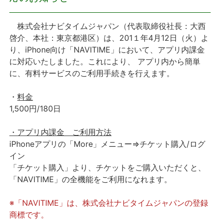
プレスリリース
株式会社ナビタイムジャパン（代表取締役社長：大西
啓介、本社：東京都港区）は、201１年4月12日（火）よ
おしらせ
り、iPhone向け「NAVITIME」において、アプリ内課金
に対応いたしました。これにより、 アプリ内から簡単
サービス
に、有料サービスのご利用手続きを行えます。
・
料金
個人向けサービス
1,500円/180日
法人向けサービス
・アプリ内課金 ご利用方法
iPhoneアプリの「More」メニュー⇒チケット購入/ログ
採用情報
イン
「チケット購入」より、チケットをご購入いただくと、
English
「NAVITIME」の全機能をご利用になれます。
※「NAVITIME」は、株式会社ナビタイムジャパンの登録
商標です。