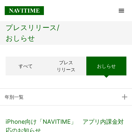
プレスリリース/
トップページ
おしらせ
企業情報
プレス
すべて
おしらせ
経営理念
リリース
会社概要
年別一覧
社長メッセージ
コアテクノロジー
iPhone向け「NAVITIME」 アプリ内課金対
プレスリリース
応のお知らせ