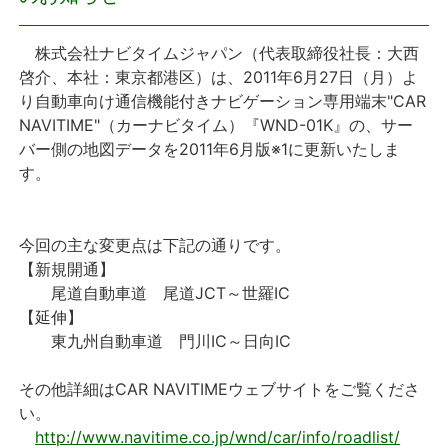
プレスリリース
株式会社ナビタイムジャパン（代表取締役社長：大西
啓介、本社：東京都港区）は、2011年6月27日（月）よ
おしらせ
り自動車向け通信機能付きナビゲーション専用端末"CAR
NAVITIME"（カーナビタイム）『WND-01K』の、サー
サービス
バー側の地図データを2011年6月版※1に更新いたしま
す。
個人向けサービス
今回の主な変更点は下記の通りです。
法人向けサービス
【新規開通】
尾道自動車道 尾道JCT～世羅IC
採用情報
【延伸】
東九州自動車道 門川IC～日向IC
English
その他詳細はCAR NAVITIMEウェブサイトをご覧くださ
い。
http://www.navitime.co.jp/wnd/car/info/roadlist/