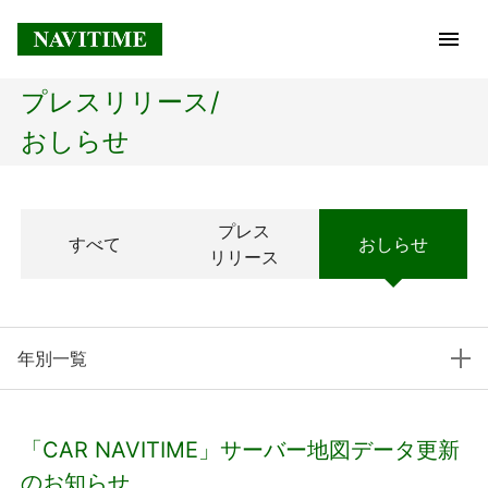
プレスリリース/
トップページ
おしらせ
企業情報
プレス
すべて
おしらせ
経営理念
リリース
会社概要
年別一覧
社長メッセージ
コアテクノロジー
「CAR NAVITIME」サーバー地図データ更新
プレスリリース
のお知らせ