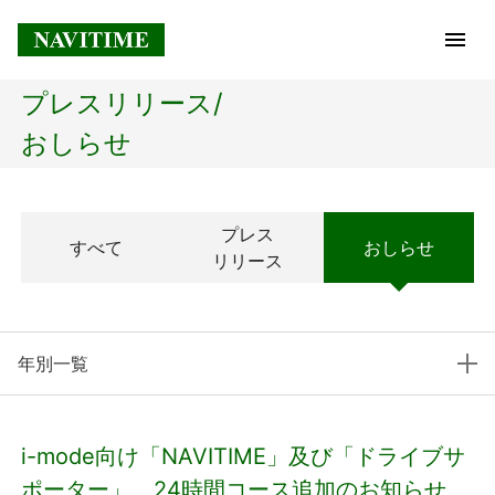
プレスリリース/
トップページ
おしらせ
企業情報
プレス
すべて
おしらせ
経営理念
リリース
会社概要
年別一覧
社長メッセージ
コアテクノロジー
i-mode向け「NAVITIME」及び「ドライブサ
プレスリリース
ポーター」 24時間コース追加のお知らせ