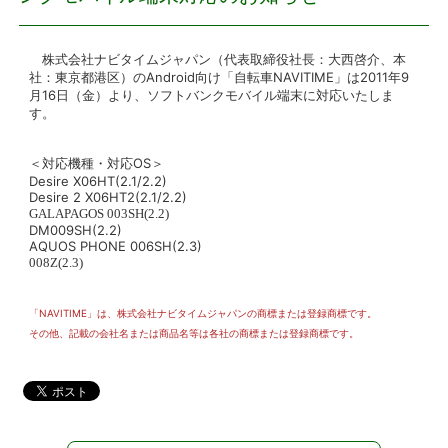
プレスリリース
株式会社ナビタイムジャパン（代表取締役社長：大西啓介、本
社：東京都港区）のAndroid向け「自転車NAVITIME」は2011年9
おしらせ
月16日（金）より、ソフトバンクモバイル端末に対応いたしま
す。
サービス
＜対応機種・対応OS＞
Desire X06HT(2.1/2.2)
Desire 2 X06HT2(2.1/2.2)
個人向けサービス
GALAPAGOS 003SH(2.2)
DM009SH(2.2)
AQUOS PHONE 006SH(2.3)
法人向けサービス
008Z(2.3
)
採用情報
「NAVITIME」は、株式会社ナビタイムジャパンの商標または登録商標です。
その他、記載の会社名または商品名等は各社の商標または登録商標です。
English