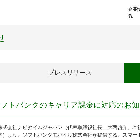
企業
報
経営理念
個人向けサービス
会社概要
プレスリリース
社長メッセージ
法人向けサービス
おしらせ
コアテクノロジ
せ
プレス
リリース
ソフトバンクのキャリア課金に対応のお知
式会社ナビタイムジャパン（代表取締役社長：大西啓介、本社：東
木）より、ソフトバンクモバイル株式会社が提供する、スマー