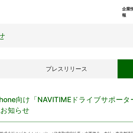
企業
報
経営理念
個人向けサービス
会社概要
プレスリリース
社長メッセージ
法人向けサービス
おしらせ
コアテクノロジ
せ
プレス
リリース
Phone向け「NAVITIMEドライブサポ
のお知らせ