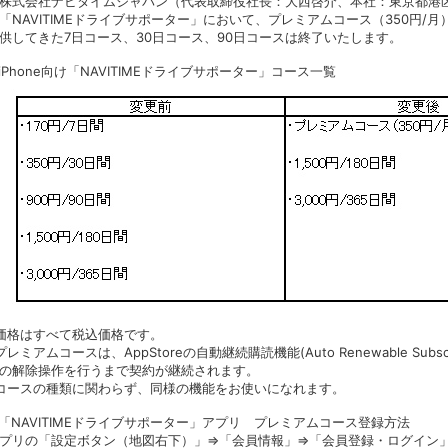
式会社ナビタイムジャパン（代表取締役社長：大西啓介、本社：東京都港区）は、2
「NAVITIMEドライブサポーター」において、プレミアムコース（350円
供してきた7日コース、30日コース、90日コースは終了いたします。
iPhone向け「NAVITIMEドライブサポーター」コース一覧
価格はすべて税込価格です。
プレミアムコースは、AppStoreの自動継続購読機能(Auto Renewable Su
の解除操作を行うまで契約が継続されます。
コースの種類に関わらず、同様の機能をお使いになれます。
「NAVITIMEドライブサポーター」アプリ プレミアムコース登録方法
プリの「設定ボタン（地図右下）」⇒「会員情報」⇒「会員登録・ログイン