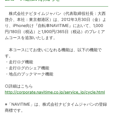
プレスリリース
株式会社ナビタイムジャパン（代表取締役社長：大西
啓介、本社：東京都港区）は、2012年3月30日（金）よ
おしらせ
り、iPhone向け『自転車NAVITIME』において、1,000
円/180日（税込）と1,900円/365日（税込）のプレミア
サービス
ムコースを追加いたします。
本コースにてお使いになれる機能は、以下の機能で
個人向けサービス
す。
・走行ログ機能
法人向けサービス
・走行ログのシェア機能
・地点のブックマーク機能
採用情報
○詳細はこちら
English
http://corporate.navitime.co.jp/service_jp/cycle.html
※「NAVITIME」は、株式会社ナビタイムジャパンの登録
商標です。