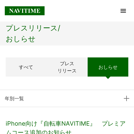
プレスリリース/
トップページ
おしらせ
企業情報
プレス
すべて
おしらせ
経営理念
リリース
会社概要
年別一覧
社長メッセージ
コアテクノロジー
iPhone向け『自転車NAVITIME』 プレミア
プレスリリース
ムコース追加のお知らせ