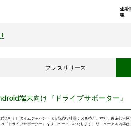
企業
報
経営理念
個人向けサービス
会社概要
プレスリリース
社長メッセージ
法人向けサービス
おしらせ
コアテクノロジ
せ
プレス
リリース
ndroid端末向け『ドライブサポーター
会社ナビタイムジャパン（代表取締役社長：大西啓介、本社：東京都港区）は、2
向け『ドライブサポーター』をリニューアルいたします。リニューアル内容は