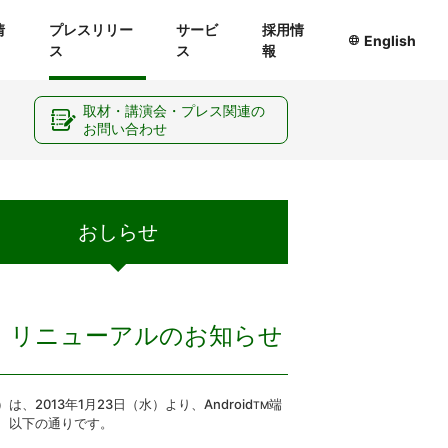
情
プレスリリー
サービ
採用情
English
ス
ス
報
ー
取材・講演会・プレス関連の
お問い合わせ
おしらせ
』 リニューアルのお知らせ
013年1月23日（水）より、Android
端
TM
、以下の通りです。