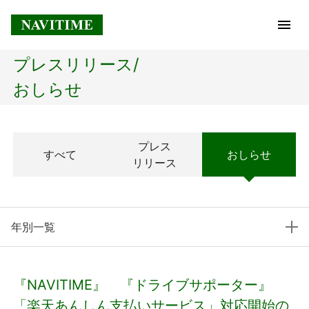
プレスリリース/
トップページ
おしらせ
企業情報
プレス
すべて
おしらせ
経営理念
リリース
会社概要
年別一覧
社長メッセージ
コアテクノロジー
『NAVITIME』 『ドライブサポーター』
プレスリリース
「楽天あんしん支払いサービス」対応開始の