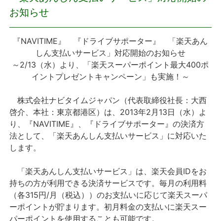
お知らせ
プレスリリース
『NAVITIME』 『ドライブサポーター』 「楽天あん
おしらせ
しん支払いサービス」対応開始のお知らせ
～2/13（水）より、「楽天スーパーポイント最大400ポ
サービス
イントプレゼントキャンペーン」も実施！～
個人向けサービス
株式会社ナビタイムジャパン（代表取締役社長：大西
啓介、本社：東京都港区）は、2013年2月13日（水）よ
り、『NAVITIME』、『ドライブサポーター』の決済方
法人向けサービス
法として、「楽天あんしん支払いサービス」に対応いた
します。
採用情報
「楽天あんしん支払いサービス」は、楽天会員IDをお
English
持ちの方が利用できる決済サービスです。毎月の利用料
（各315円/月（税込））のお支払いに応じて楽天スーパ
ーポイントが貯まります。初月料金の支払いに楽天スー
パーポイントを使用することも可能です。