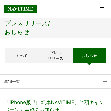
プレスリリース/
トップページ
おしらせ
企業情報
プレス
すべて
おしらせ
経営理念
リリース
会社概要
年別一覧
社長メッセージ
コアテクノロジー
「iPhone版『自転車NAVITIME』半額キャン
プレスリリース
ペーン」実施のお知らせ