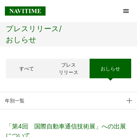
プレスリリース/
トップページ
おしらせ
企業情報
プレス
すべて
おしらせ
経営理念
リリース
会社概要
年別一覧
社長メッセージ
コアテクノロジー
「第4回 国際自動車通信技術展」への出展
プレスリリース
について