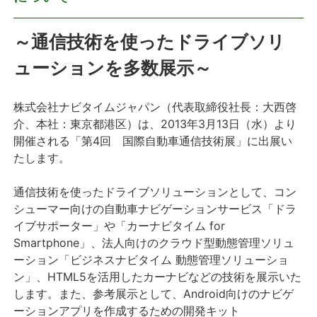
プレスリリース
～通信技術を使ったドライブソリ
ューションを多数展示～
おしらせ
サービス
株式会社ナビタイムジャパン（代表取締役社長：大西啓
介、本社：東京都港区）は、2013年3月13日（水）より
開催される「第4回 国際自動車通信技術展」に出展い
個人向けサービス
たします。
法人向けサービス
通信技術を使ったドライブソリューションとして、コン
シューマー向けの自動車ナビゲーションサービス「ドラ
採用情報
イブサポーター」や「カーナビタイム for
Smartphone」、法人向けのクラウド型動態管理ソリュ
English
ーション「ビジネスナビタイム 動態管理ソリューショ
ン」、HTML5を活用したカーナビなどの技術を展示いた
します。また、参考展示として、Android向けのナビゲ
ーションアプリを作成するための開発キット