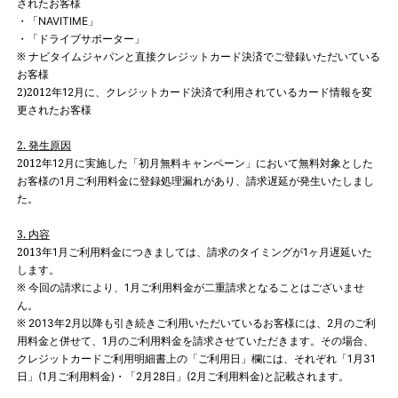
されたお客様
・「
」
NAVITIME
・「ドライブサポーター」
※ ナビタイムジャパンと直接クレジットカード決済でご登録いただいている
お客様
2)2012
年
月に、クレジットカード決済で利用されているカード情報を変
12
更されたお客様
2.
発生原因
2012
年
月に実施した「初月無料キャンペーン」において無料対象とした
12
お客様の
月ご利用料金に登録処理漏れがあり、請求遅延が発生いたしまし
1
た。
3.
内容
2013
年
月ご利用料金につきましては、請求のタイミングが
ヶ月遅延いた
1
1
します。
※
今回の請求により、
月ご利用料金が二重請求となることはございませ
1
ん。
※
年
月以降も引き続きご利用いただいているお客様には、
月のご利
2013
2
2
用料金と併せて、
月のご利用料金を請求させていただきます。その場合、
1
クレジットカードご利用明細書上の「ご利用日」欄には、それぞれ「
月
1
31
日」
月ご利用料金
・「
月
日」
月ご利用料金
と記載されます。
(1
)
2
28
(2
)