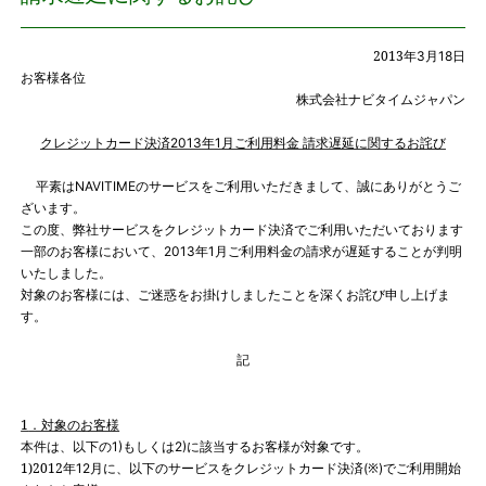
プレスリリース
2013
年
月
日
3
18
お客様各位
株式会社ナビタイムジャパン
おしらせ
クレジットカード決済
年
月ご利用料金 請求遅延に関するお詫び
2013
1
サービス
平素は
のサービスをご利用いただきまして、誠にありがとうご
NAVITIME
ざいます。
個人向けサービス
この度、弊社サービスをクレジットカード決済でご利用いただいております
一部のお客様において、
年
月ご利用料金の請求が遅延することが判明
2013
1
法人向けサービス
いたしました。
対象のお客様には、ご迷惑をお掛けしましたことを深くお詫び申し上げま
す。
採用情報
記
English
1
．対象のお客様
本件は、以下の
もしくは
に該当するお客様が対象です。
1)
2)
1)2012
年
月に、以下のサービスをクレジットカード決済
※
でご利用開始
12
(
)