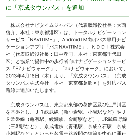
に「京成タウンバス」を追加
プレスリリース
株式会社ナビタイムジャパン（代表取締役社長：大西
おしらせ
啓介、本社：東京都港区）は、トータルナビゲーション
サービス「NAVITIME」、AndroidTM向けバス専用ナビ
サービス
ゲーションアプリ「バスNAVITIME」、ＫＤＤＩ株式会
社（代表取締役社長：田中孝司、本社：東京都千代田
個人向けサービス
区）と協業で提供中の歩行者向けナビゲーションサービ
ス「EZナビウォーク」、「auナビウォーク」において、
2013年4月18日（木）より、「京成タウンバス」（京成
法人向けサービス
タウンバス株式会社、本社：東京都葛飾区）を対応バス
路線に追加いたします。
採用情報
京成タウンバスは、東京都東部の葛飾区及び江戸川区
English
を基盤とし、ＪＲ総武線（新小岩駅、小岩駅など）やＪ
Ｒ常磐線（亀有駅、綾瀬駅、金町駅など）、JR武蔵野線
（三郷駅など）、京成電鉄（青砥駅、京成立石駅、京成
小岩駅など）といった各電車路線間の結節を中心に運行