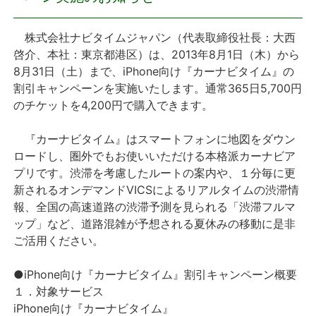
プレスリリース
株式会社ナビタイムジャパン（代表取締役社長：大西
啓介、本社：東京都港区）は、2013年8月1日（木）から
おしらせ
8月31日（土）まで、iPhone向け『カーナビタイム』の
割引キャンペーンを実施いたします。通常365日5,700円
サービス
のチケットを4,200円で購入できます。
『カーナビタイム』はスマートフォンに地図をダウン
個人向けサービス
ロードし、圏外でもお使いいただける本格派カーナビア
プリです。渋滞を考慮したルートの案内や、１分毎に更
法人向けサービス
新されるオンデマンドVICSによるリアルタイムの渋滞情
報、全国の高速道路の渋滞予測を見られる「渋滞フルマ
採用情報
ップ」など、道路混雑が予想される夏休みの移動に是非
ご活用ください。
English
●iPhone向け『カーナビタイム』割引キャンペーン概要
１．対象サービス
iPhone向け『カーナビタイム』