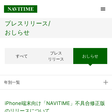
プレスリリース/
トップページ
おしらせ
企業情報
プレス
すべて
おしらせ
経営理念
リリース
会社概要
年別一覧
社長メッセージ
コアテクノロジー
iPhone端末向け「NAVITIME」不具合修正版
プレスリリース
のリリースについて