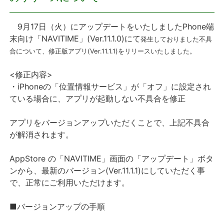
プレスリリース
9月17日（火）にアップデートをいたしましたPhone端
末向け「NAVITIME」(Ver.11.1.0)にて
発生しておりました不具
おしらせ
合について、修正版アプリ(Ver.11.1.1)をリリースいたしました。
サービス
<修正内容>
・iPhoneの「位置情報サービス」が「オフ」に設定され
ている場合に、アプリが起動しない不具合を修正
個人向けサービス
アプリをバージョンアップいただくことで、上記不具合
法人向けサービス
が解消されます。
採用情報
AppStore の「NAVITIME」画面の「アップデート」ボタ
ンから、最新のバージョン(Ver.11.1.1)にしていただく事
English
で、正常にご利用いただけます。
■バージョンアップの手順