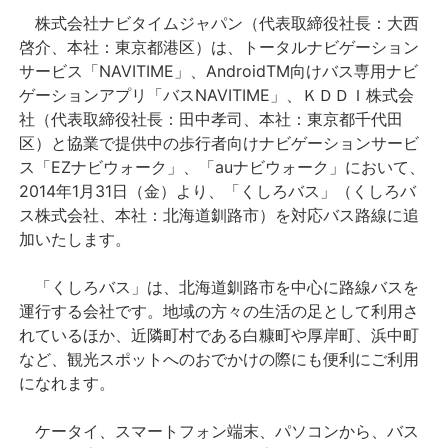
株式会社ナビタイムジャパン（代表取締役社長：大西
プレスリリース
啓介、本社：東京都港区）は、トータルナビゲーション
サービス「NAVITIME」、AndroidTM向けバス専用ナビ
ゲーションアプリ「バスNAVITIME」、ＫＤＤＩ株式会
おしらせ
社（代表取締役社長：田中孝司、本社：東京都千代田
区）と協業で提供中の歩行者向けナビゲーションサービ
サービス
ス「EZナビウォーク」、「auナビウォーク」において、
2014年1月31日（金）より、「くしろバス」（くしろバ
個人向けサービス
ス株式会社、本社：北海道釧路市）を対応バス路線に追
加いたします。
法人向けサービス
「くしろバス」は、北海道釧路市を中心に路線バスを
採用情報
運行する会社です。地域の方々の生活の足として利用さ
れているほか、近隣町村である白糠町や厚岸町、浜中町
など、観光スポットへのおでかけの際にも便利にご利用
English
になれます。
ケータイ、スマートフォン端末、パソコンから、バス