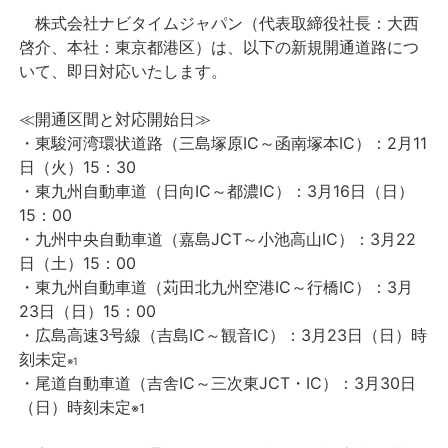
株式会社ナビタイムジャパン（代表取締役社長：大西
プレスリリース
啓介、本社：東京都港区）は、以下の新規開通道路につ
いて、即日対応いたします。
おしらせ
≪開通区間と対応開始日≫
・東駿河湾環状道路（三島塚原IC～函南塚本IC）：2月11
サービス
日（火）15：30
・東九州自動車道（日向IC～都濃IC）：3月16日（日）
個人向けサービス
15：00
・九州中央自動車道（嘉島JCT～小池高山IC）：3月22
法人向けサービス
日（土）15：00
・東九州自動車道（苅田北九州空港IC～行橋IC）：3月
採用情報
23日（日）15：00
・広島高速3号線（吉島IC～観音IC）：3月23日（日）時
刻未定
English
※1
・尾道自動車道（吉舎IC～三次東JCT・IC）：3月30日
（日）時刻未定
※1