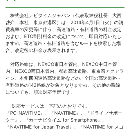
プレスリリース
株式会社ナビタイムジャパン（代表取締役社長：大西
啓介、本社：東京都港区）は、2014年4月1日（火）の消
おしらせ
費税率の変更等に伴う、高速道路・有料道路の料金改定
および、ETC割引料金の改定について、即日対応いたし
サービス
ます
。高速道路・有料道路を含むルートを検索した場
※1
合、改定後の料金が表示されます。
個人向けサービス
対応路線は、NEXCO東日本管内、NEXCO中日本管
内、NEXCO西日本管内、都市高速道路、東京湾アクアラ
法人向けサービス
イン、本州四国連絡高速道路などの、全国の高速道路・
有料道路の142路線が対象となります
。その他の路線
※2
採用情報
についても、順次対応予定です。
English
対応サービスは、下記のとおりです。
『PC-NAVITIME』、『NAVITIME』、『ドライブサポー
ター』、『カーナビタイム for Smartphone』、
『NAVITIME for Japan Travel』、『NAVITIME for スゴ