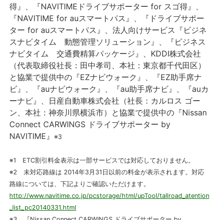
得』、『NAVITIMEドライブサポーター for スゴ得』、
『NAVITIME for auスマートパス』、『ドライブサポー
ター for auスマートパス』、法人向けサービス『ビジネ
スナビタイム 動態管理ソリューション』、『ビジネス
ナビタイム 交通費精算パッケージ』、KDDI株式会社
（代表取締役社長：田中孝司、本社：東京都千代田区）
と協業で提供中の『EZナビウォーク』、『EZ助手席ナ
ビ』、『auナビウォーク』、『au助手席ナビ』、『auカ
ーナビ』、日産自動車株式会社（社長：カルロス ゴー
ン、本社：神奈川県横浜市）と協業で提供中の『Nissan
Connect CARWINGS ドライブサポーター by
NAVITIME』
※3
※1 ETC割引料金表示は一部サービスでは対応しておりません。
※2 未対応路線は 2014年3月31日以前の料金が表示されます。対応
路線については、下記よりご確認いただけます。
http://www.navitime.co.jp/pcstorage/html/upTool/tallroad_atention
_list_pc20140331.html
※3 『Nissan Connect CARWINGS ドライブサポーター by