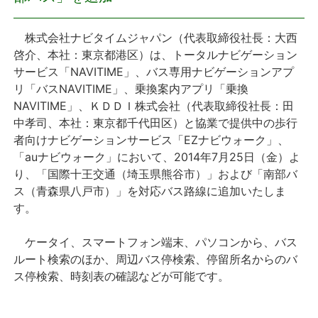
プレスリリース
株式会社ナビタイムジャパン（代表取締役社長：大西
啓介、本社：東京都港区）は、トータルナビゲーション
おしらせ
サービス「NAVITIME」、バス専用ナビゲーションアプ
リ「バスNAVITIME」、乗換案内アプリ「乗換
サービス
NAVITIME」、ＫＤＤＩ株式会社（代表取締役社長：田
中孝司、本社：東京都千代田区）と協業で提供中の歩行
者向けナビゲーションサービス「EZナビウォーク」、
個人向けサービス
「auナビウォーク」において、2014年7月25日（金）よ
り、「国際十王交通（埼玉県熊谷市）」および「南部バ
法人向けサービス
ス（青森県八戸市）」を対応バス路線に追加いたしま
す。
採用情報
ケータイ、スマートフォン端末、パソコンから、バス
English
ルート検索のほか、周辺バス停検索、停留所名からのバ
ス停検索、時刻表の確認などが可能です。