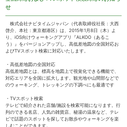
せ
プレスリリース
株式会社ナビタイムジャパン（代表取締役社長：大西
おしらせ
啓介、本社：東京都港区）は、2015年1月8日（木）よ
り、iOS向けウォーキングアプリ『ALKOO（あるこ
サービス
う）』をバージョンアップし、高低差地図の全国対応お
よびTVスポット検索に対応いたします。
個人向けサービス
・高低差地図の全国対応
高低差地図とは、標高を地図上で視覚化できる機能で、
法人向けサービス
対応エリアを全国に拡大します。観光地や山間部などで
のウォーキング、トレッキングの下調べにも最適です
採用情報
・TVスポット検索
English
テレビで紹介された店舗/施設を検索可能になります。行
列のできる名店、人気の雑貨店、秘湯の温泉など、テレ
ビで話題のスポットを探してお散歩やウォーキングを楽
しむことができます。