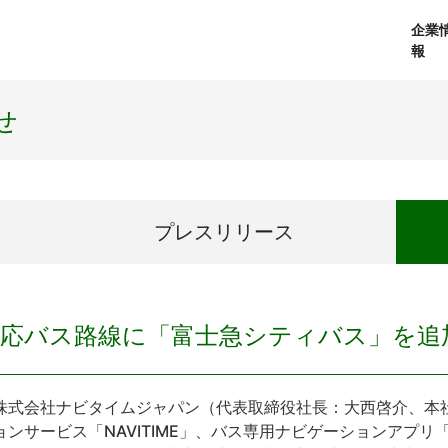
企業
報
経営理念
個人向けサービス
会社概要
プレスリリース
社長メッセージ
法人向けサービス
おしらせ
コアテクノロジ
せ
プレス
リリース
対応バス路線に「富士急シティバス」を追
式会社ナビタイムジャパン（代表取締役社長：大西啓介、本
ョンサービス「NAVITIME」、バス専用ナビゲーションアプリ「