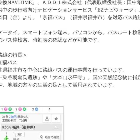
乗換NAVITIME」、ＫＤＤＩ株式会社（代表取締役社長：田
供中の歩行者向けナビゲーションサービス「EZナビウォーク」、
月5日（金）より、「京福バス」（福井県福井市）を対応バス路
ータイ、スマートフォン端末、パソコンから、バスルート検
のバス停検索、時刻表の確認などが可能です。
路線の特長＞
京福バス
井県福井市を中心に路線バスの運行事業を行っています。
一乗谷朝倉氏遺跡」や「大本山永平寺」、国の天然記念物に指
や、地域の方々の生活の足として活用されています。