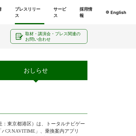
情
プレスリリー
サービ
採用情
English
ス
ス
報
ー
取材・講演会・プレス関連の
お問い合わせ
おしらせ
社：東京都港区）は、トータルナビゲー
バスNAVITIME」、乗換案内アプリ