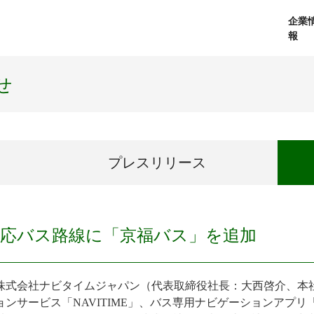
企業
報
経営理念
個人向けサービス
会社概要
プレスリリース
社長メッセージ
法人向けサービス
おしらせ
コアテクノロジ
せ
プレス
リリース
対応バス路線に「京福バス」を追加
式会社ナビタイムジャパン（代表取締役社長：大西啓介、本
ョンサービス「NAVITIME」、バス専用ナビゲーションアプリ「