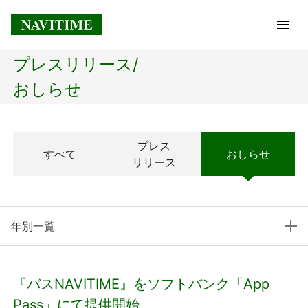
プレスリリース/
トップページ
おしらせ
企業情報
プレス
すべて
おしらせ
経営理念
リリース
会社概要
年別一覧
社長メッセージ
コアテクノロジー
『バスNAVITIME』をソフトバンク「App
プレスリリース
Pass」にて提供開始