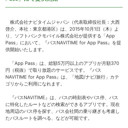
プレスリリース
株式会社ナビタイムジャパン（代表取締役社長：大西
おしらせ
啓介、本社：東京都港区）は、2015年10月1日（木）よ
り、ソフトバンクモバイル株式会社が提供する「App
サービス
Pass」において、『バスNAVITIME for App Pass』を提
供開始いたします。
個人向けサービス
「App Pass」は、総額5万円以上のアプリが月額370
円（税抜）で取り放題のサービスです。『バス
法人向けサービス
NAVITIME for App Pass』は、「地図/ナビ/旅行」カテ
ゴリからご利用になれます。
採用情報
『バスNAVITIME』は、バスの時刻表やバス停、バス
English
に特化したルートなどの検索ができるアプリです。現在
地周辺のバス停を探す、バス会社間の乗り継ぎも考慮し
たバスルートを調べる、などが可能です。