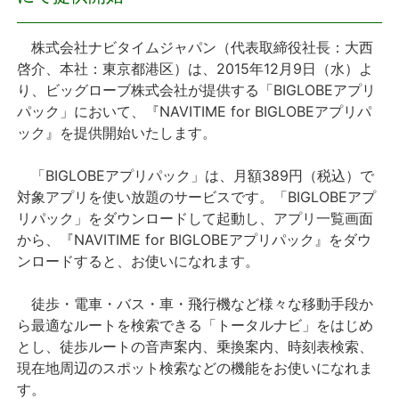
プレスリリース
株式会社ナビタイムジャパン（代表取締役社長：大西
啓介、本社：東京都港区）は、2015年12月9日（水）よ
おしらせ
り、ビッグローブ株式会社が提供する「BIGLOBEアプリ
パック」において、『NAVITIME for BIGLOBEアプリパ
サービス
ック』を提供開始いたします。
「BIGLOBEアプリパック」は、月額389円（税込）で
個人向けサービス
対象アプリを使い放題のサービスです。「BIGLOBEアプ
リパック」をダウンロードして起動し、アプリ一覧画面
法人向けサービス
から、『NAVITIME for BIGLOBEアプリパック』をダウ
ンロードすると、お使いになれます。
採用情報
徒歩・電車・バス・車・飛行機など様々な移動手段か
English
ら最適なルートを検索できる「トータルナビ」をはじめ
とし、徒歩ルートの音声案内、乗換案内、時刻表検索、
現在地周辺のスポット検索などの機能をお使いになれま
す。