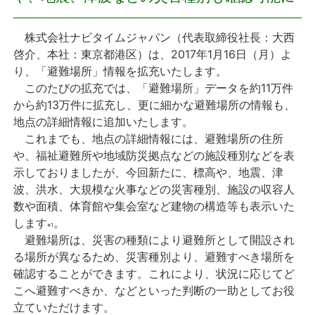
プレスリリース
株式会社ナビタイムジャパン（代表取締役社長：大西
啓介、本社：東京都港区）は、2017年1月16日（月）よ
おしらせ
り、「避難場所」情報を拡充いたします。
このたびの拡充では、「避難場所」データを約11万件
サービス
から約13万件に拡充し、更に細かな避難場所の情報も、
地点の詳細情報に追加いたします。
これまでも、地点の詳細情報には、避難場所の住所
個人向けサービス
や、福祉避難所や地域防災拠点などの施設種別などを表
示しておりましたが、今回新たに、標高や、地震、津
法人向けサービス
波、洪水、大規模な火事などの災害種別、施設の収容人
数や面積、体育館や集会室など建物の構造等も表示いた
採用情報
します
。
※1
避難場所は、災害の種類により避難所として開設され
English
る場所が異なるため、災害種別より、避難すべき場所を
確認することができます。これにより、状況に応じてど
こへ避難すべきか、などといった判断の一助としてお役
立ていただけます。