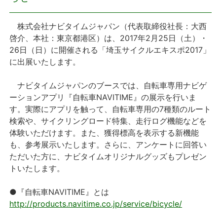
プレスリリース
株式会社ナビタイムジャパン（代表取締役社長：大西
啓介、本社：東京都港区）は、2017年2月25日（土）・
おしらせ
26日（日）に開催される「埼玉サイクルエキスポ2017」
に出展いたします。
サービス
ナビタイムジャパンのブースでは、自転車専用ナビゲ
ーションアプリ『自転車NAVITIME』の展示を行いま
個人向けサービス
す。実際にアプリを触って、自転車専用の7種類のルート
検索や、サイクリングロード特集、走行ログ機能などを
法人向けサービス
体験いただけます。また、獲得標高を表示する新機能
も、参考展示いたします。さらに、アンケートに回答い
採用情報
ただいた方に、ナビタイムオリジナルグッズもプレゼン
トいたします。
English
●『自転車NAVITIME』とは
http://products.navitime.co.jp/service/bicycle/