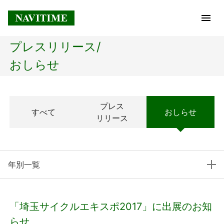
プレスリリース/
トップページ
おしらせ
企業情報
プレス
すべて
おしらせ
経営理念
リリース
会社概要
年別一覧
社長メッセージ
コアテクノロジー
「埼玉サイクルエキスポ2017」に出展のお知
プレスリリース
らせ