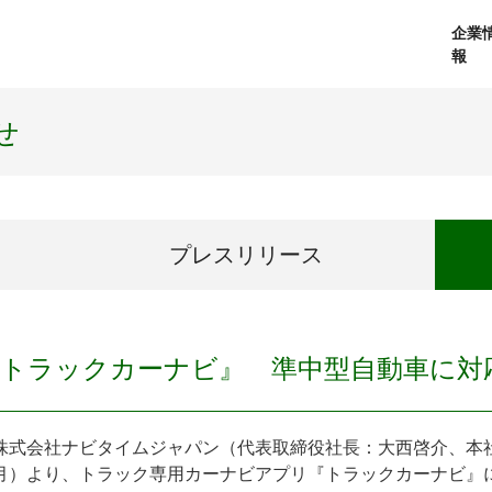
企業
報
経営理念
個人向けサービス
会社概要
プレスリリース
社長メッセージ
法人向けサービス
おしらせ
コアテクノロジ
せ
プレス
リリース
『トラックカーナビ』 準中型自動車に対
式会社ナビタイムジャパン（代表取締役社長：大西啓介、本社：
月）より、トラック専用カーナビアプリ『トラックカーナビ』