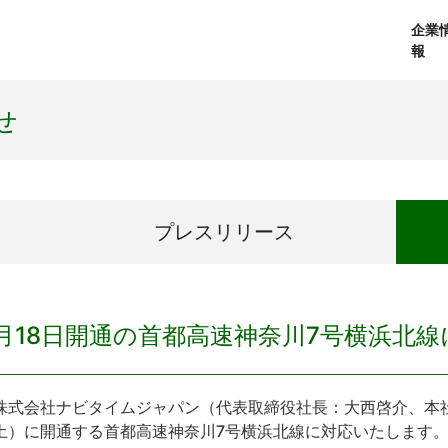
企業
報
経営理念
個人向けサービス
会社概要
プレスリリース
社長メッセージ
法人向けサービス
おしらせ
コアテクノロジ
せ
プレス
リリース
月18日開通の首都高速神奈川7号横浜北
式会社ナビタイムジャパン（代表取締役社長：大西啓介、本社：
土）に開通する首都高速神奈川7号横浜北線に対応いたします