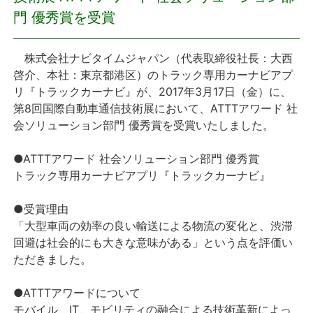
門 優秀賞を受賞
プレスリリース
株式会社ナビタイムジャパン（代表取締役社長：大西
おしらせ
啓介、本社：東京都港区）のトラック専用カーナビアプ
リ『トラックカーナビ』が、2017年3月17日（金）に、
サービス
第8回国際自動車通信技術展において、ATTTアワード 社
会ソリューション部門 優秀賞を受賞いたしました。
個人向けサービス
●ATTTアワード 社会ソリューション部門 優秀賞
トラック専用カーナビアプリ『トラックカーナビ』
法人向けサービス
●受賞理由
採用情報
「大型車両の効率の良い輸送による物流の変化と、渋滞
回避は社会的にも大きな意味がある」という点を評価い
English
ただきました。
●ATTTアワードについて
モバイル、IT、モビリティの融合による技術革新によっ