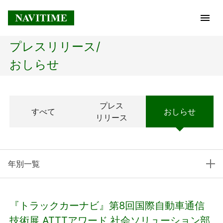
プレスリリース/
トップページ
おしらせ
企業情報
プレス
すべて
おしらせ
経営理念
リリース
会社概要
年別一覧
社長メッセージ
コアテクノロジー
『トラックカーナビ』第8回国際自動車通信
プレスリリース
技術展 ATTTアワード 社会ソリューション部