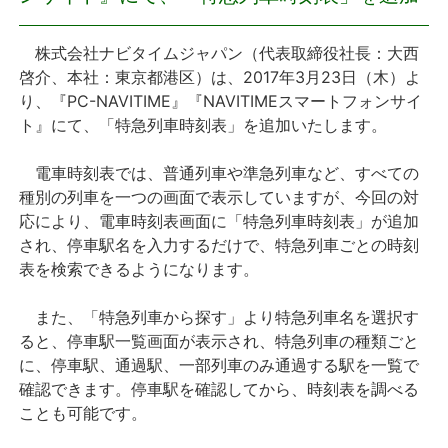
プレスリリース
株式会社ナビタイムジャパン（代表取締役社長：大西
啓介、本社：東京都港区）は、2017年3月23日（木）よ
おしらせ
り、『PC-NAVITIME』『NAVITIMEスマートフォンサイ
ト』にて、「特急列車時刻表」を追加いたします。
サービス
電車時刻表では、普通列車や準急列車など、すべての
種別の列車を一つの画面で表示していますが、今回の対
個人向けサービス
応により、電車時刻表画面に「特急列車時刻表」が追加
され、停車駅名を入力するだけで、特急列車ごとの時刻
法人向けサービス
表を検索できるようになります。
採用情報
また、「特急列車から探す」より特急列車名を選択す
ると、停車駅一覧画面が表示され、特急列車の種類ごと
English
に、停車駅、通過駅、一部列車のみ通過する駅を一覧で
確認できます。停車駅を確認してから、時刻表を調べる
ことも可能です。