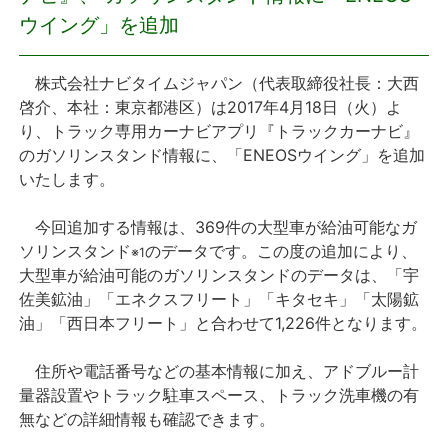
ウイング」を追加
プレスリリース
株式会社ナビタイムジャパン（代表取締役社長：大西
おしらせ
啓介、本社：東京都港区）は2017年4月18日（火）よ
り、トラック専用カーナビアプリ『トラックカーナビ』
サービス
のガソリンスタンド情報に、「ENEOSウイング」を追加
いたします。
個人向けサービス
今回追加する情報は、369件の大型車が給油可能なガ
ソリンスタンド
のデータです。この度の追加により、
法人向けサービス
※1
大型車が給油可能のガソリンスタンドのデータは、「宇
佐美鉱油」「エネクスフリート」「キタセキ」「太陽鉱
採用情報
油」「西日本フリート」と合わせて1,226件となります。
English
住所や電話番号などの基本情報に加え、アドブルー計
量器設置やトラック駐車スペース、トラック洗車機の有
無などの詳細情報も確認できます。