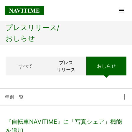
プレスリリース/
トップページ
おしらせ
企業情報
プレス
すべて
おしらせ
経営理念
リリース
会社概要
年別一覧
社長メッセージ
コアテクノロジー
『自転車NAVITIME』に「写真シェア」機能
プレスリリース
を追加