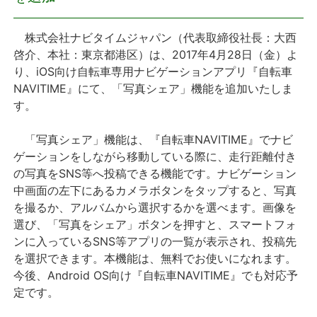
プレスリリース
株式会社ナビタイムジャパン（代表取締役社長：大西
啓介、本社：東京都港区）は、2017年4月28日（金）よ
おしらせ
り、iOS向け自転車専用ナビゲーションアプリ『自転車
NAVITIME』にて、「写真シェア」機能を追加いたしま
サービス
す。
「写真シェア」機能は、『自転車NAVITIME』でナビ
個人向けサービス
ゲーションをしながら移動している際に、走行距離付き
の写真をSNS等へ投稿できる機能です。ナビゲーション
法人向けサービス
中画面の左下にあるカメラボタンをタップすると、写真
を撮るか、アルバムから選択するかを選べます。画像を
採用情報
選び、「写真をシェア」ボタンを押すと、スマートフォ
ンに入っているSNS等アプリの一覧が表示され、投稿先
English
を選択できます。本機能は、無料でお使いになれます。
今後、Android OS向け『自転車NAVITIME』でも対応予
定です。