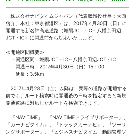
プレスリリース
株式会社ナビタイムジャパン（代表取締役社長：大西
啓介、本社：東京都港区）は、2017年4月30日（日）に
おしらせ
開通する新名神高速道路（城陽JCT・IC～八幡京田辺
JCT・IC）に開通前から対応いたします。
サービス
≪開通区間概要≫
・開通区間：城陽JCT・IC～八幡京田辺JCT・IC
個人向けサービス
・開通日時：2017年4月30日（日）15：00
・延長：3.5km
法人向けサービス
2017年4月28日（金）以降は、実際の道路が開通する
採用情報
前でも、ルート検索時に開通後の日時を指定すると新規
開通道路に対応したルートを検索できます。
English
『NAVITIME』、『NAVITIMEドライブサポーター』、
『カーナビタイム』、『トラックカーナビ』、『ツーリ
ングサポーター』、『ビジネスナビタイム 動態管理ソ