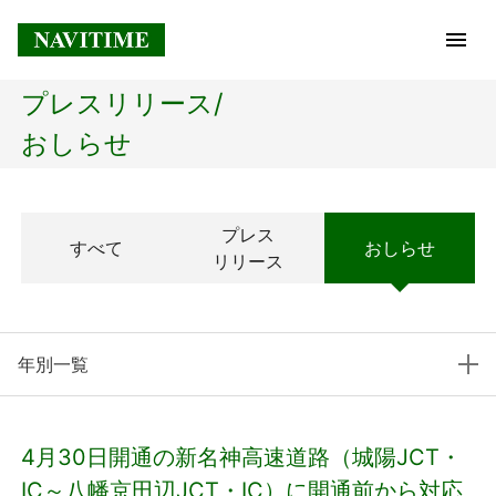
プレスリリース/
トップページ
おしらせ
企業情報
プレス
すべて
おしらせ
経営理念
リリース
会社概要
年別一覧
社長メッセージ
コアテクノロジー
4月30日開通の新名神高速道路（城陽JCT・
プレスリリース
IC～八幡京田辺JCT・IC）に開通前から対応