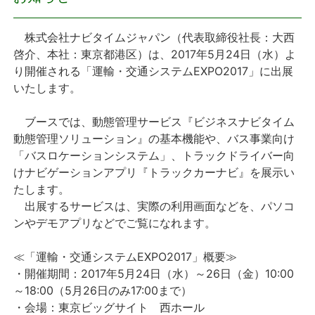
プレスリリース
株式会社ナビタイムジャパン（代表取締役社長：大西
啓介、本社：東京都港区）は、2017年5月24日（水）よ
おしらせ
り開催される「運輸・交通システムEXPO2017」に出展
いたします。
サービス
ブースでは、動態管理サービス『ビジネスナビタイム
動態管理ソリューション』の基本機能や、バス事業向け
個人向けサービス
「バスロケーションシステム」、トラックドライバー向
けナビゲーションアプリ『トラックカーナビ』を展示い
法人向けサービス
たします。
出展するサービスは、実際の利用画面などを、パソコ
採用情報
ンやデモアプリなどでご覧になれます。
English
≪「運輸・交通システムEXPO2017」概要≫
・開催期間：2017年5月24日（水）～26日（金）10:00
～18:00（5月26日のみ17:00まで）
・会場：東京ビッグサイト 西ホール