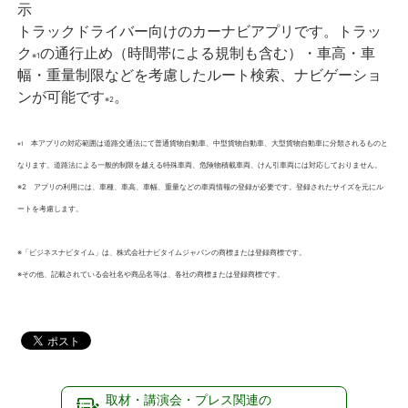
示
トラックドライバー向けのカーナビアプリです。トラッ
ク
の通行止め（時間帯による規制も含む）・車高・車
※1
幅・重量制限などを考慮したルート検索、ナビゲーショ
ンが可能です
。
※2
本アプリの対応範囲は道路交通法にて普通貨物自動車、中型貨物自動車、大型貨物自動車に分類されるものと
※1
なります。道路法による一般的制限を越える特殊車両、危険物積載車両、けん引車両には対応しておりません。
※2 アプリの利用には、車種、車高、車幅、重量などの車両情報の登録が必要です。登録されたサイズを元にル
ートを考慮します。
※「ビジネスナビタイム」は、株式会社ナビタイムジャパンの商標または登録商標です。
※その他、記載されている会社名や商品名等は、各社の商標または登録商標です。
取材・講演会・プレス関連の