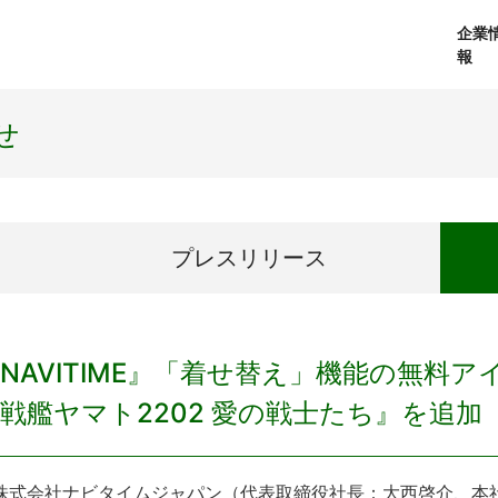
企業
報
経営理念
個人向けサービス
会社概要
プレスリリース
社長メッセージ
法人向けサービス
おしらせ
コアテクノロジ
せ
プレス
リリース
NAVITIME』「着せ替え」機能の無料
戦艦ヤマト2202 愛の戦士たち』を追加
式会社ナビタイムジャパン（代表取締役社長：大西啓介、本社：