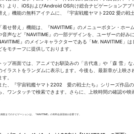
木）より、iOSおよびAndroid OS向け総合ナビゲーションアプ
替え」機能の無料アイテムに、『宇宙戦艦ヤマト2202 愛の戦
着せ替え」機能は、『NAVITIME』のメニューボタン・ホ
や音声など『NAVITIME』の一部デザインを、ユーザーの好
NAVITIME』のメインキャラクターである「Mr. NAVITIM
どをモチーフに提供しております。
ップ画面では、アニメでお馴染みの「古代進」や「森 雪」な
のイラストをランダムに表示します。今後も、最新章が上映さ
ます。
た、『宇宙戦艦ヤマト2202 愛の戦士たち』シリーズ作品
ら、ワンタッチで検索できます。さらに、上映時間の確認や映
。
映画館までのナビゲーションは、『NAVITIME』の有料会員登録が必要です。