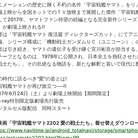
ニメーションの歴史に輝く不朽の名作「宇宙戦艦ヤマト」をリメイ
場上映から全国ネットでのＴＶ放映まで展開した傑作「宇宙戦艦
して2017年、ヤマトファン待望の続編となる完全新作シリーズ
』が劇場上映される!!
督は「宇宙戦艦ヤマト 復活篇 ディレクターズカット」にてア
義、シリーズ構成に「機動戦士ガンダムＵＣ（ユニコーン）」
楽は引き続き、ヤマトの遺伝子を受け継ぐ宮川彬良が担当する
チーフとなるのは、1978年に公開され、日本全土を熱狂させた
戦士たち」。その壮絶なる物語を、新たな解釈と装いで現代に
の時代に語るべき"愛"の姿とは!
宙戦艦ヤマトが再び旅立つ──!!
017年6月24日（土）より劇場上映開始【期間限定】
lu-ray特別限定版劇場先行販売
ジタルセル版配信 同時スタート
映画「宇宙戦艦ヤマト2202 愛の戦士たち」着せ替えダウンロ
tps://www.navitime.jp/android_totalnavi/storage/smartpho
ess/pr/yamato2202.html?from=PR