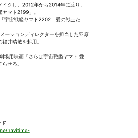
クし、2012年から2014年に渡り、
ヤマト2199」。
『宇宙戦艦ヤマト2202 愛の戦士た
ニメーションディレクターを担当した羽原
の福井晴敏を起用。
。
劇場用映画「さらば宇宙戦艦ヤマト 愛
甦らせる。
ード
ne/navitime-