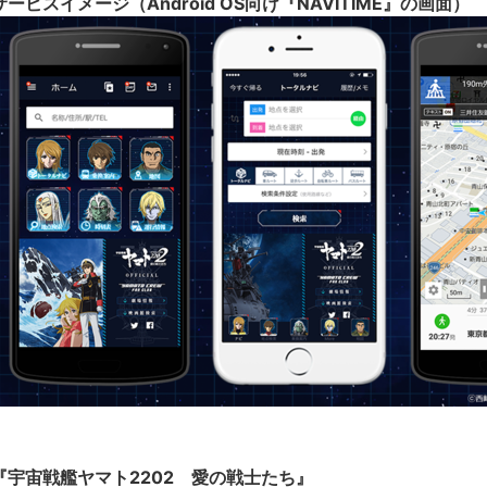
サービスイメージ（Android OS向け『NAVITIME』の画面）
『宇宙戦艦ヤマト2202 愛の戦士たち』