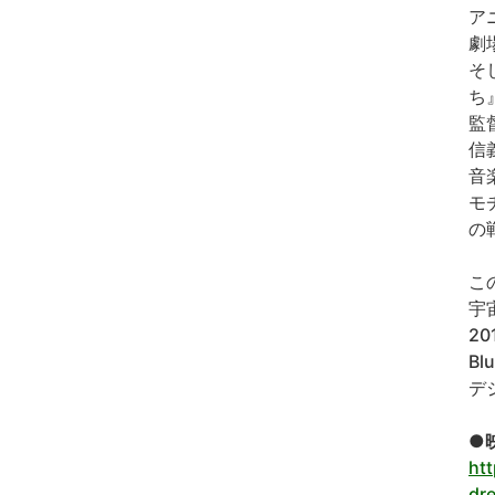
ア
劇
そ
ち
監
信
音
モ
の
こ
宇
2
B
デ
●
ht
dr