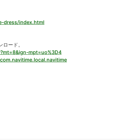
e-dress/index.html
ダウンロード。
050?mt=8&ign-mpt=uo%3D4
com.navitime.local.navitime