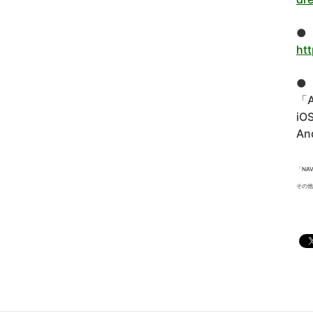
●
ht
●
「A
i
An
「NA
その他