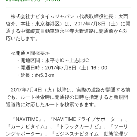
プレスリリース
株式会社ナビタイムジャパン（代表取締役社長：大西
啓介、本社：東京都港区）は、2017年7月8日（土）に開
おしらせ
通する中部縦貫自動車道永平寺大野道路に開通前から対
応いたします。
サービス
≪開通区間概要≫
・開通区間：永平寺IC～上志比IC
個人向けサービス
・開通日時：2017年7月8日（土）16：00
・延長：約5.3km
法人向けサービス
2017年7月4日（火）以降は、実際の道路が開通する前
採用情報
でも、ルート検索時に開通後の日時を指定すると新規開
通道路に対応したルートを検索できます。
English
『NAVITIME』、『NAVITIMEドライブサポーター』、
『カーナビタイム』、『トラックカーナビ』、『ツーリ
ングサポーター』、『ビジネスナビタイム 動態管理ソ