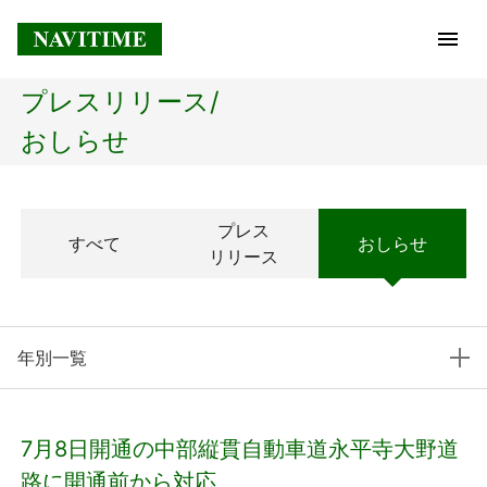
プレスリリース/
トップページ
おしらせ
企業情報
プレス
すべて
おしらせ
経営理念
リリース
会社概要
年別一覧
社長メッセージ
コアテクノロジー
7月8日開通の中部縦貫自動車道永平寺大野道
プレスリリース
路に開通前から対応