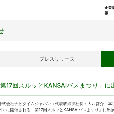
企業
報
経営理念
個人向けサービス
会社概要
プレスリリース
社長メッセージ
法人向けサービス
おしらせ
コアテクノロジ
せ
プレス
リリース
第17回スルッとKANSAIバスまつり」
式会社ナビタイムジャパン（代表取締役社長：大西啓介、本社：
日）に開催される「第17回スルッとKANSAIバスまつり」に出