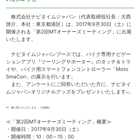
プレスリリース
株式会社ナビタイムジャパン（代表取締役社長：大西
啓介、本社：東京都港区）は、2017年9月30日（土）に
おしらせ
開催される「第2回MTオーナーズミーティング」に出展
いたします。
サービス
ナビタイムジャパンブースでは、バイク専用ナビゲー
ションアプリ『ツーリングサポーター』のタッチ＆トラ
個人向けサービス
イや、バイク用スマートフォンコントローラー「Moto
SmaCon」の展示を行います。
法人向けサービス
また、アンケートにご回答いただいた方に、ナビタイ
ムジャパンオリジナルグッズをプレゼントいたします
。
※1
採用情報
※1 数に限りがございます。（先着順）
English
≪「第2回MTオーナーズミーティング」概要≫
・開催日：2017年9月30日（土）
・開催時間：10：00～15：00