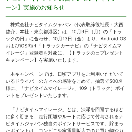
ーン】実施のお知らせ
プレスリリース
株式会社ナビタイムジャパン（代表取締役社長：大西
おしらせ
啓介、本社：東京都港区）は、10月9日（月）の「トラ
ックの日」に合わせ、10月13日（金）より、Android OS
サービス
およびiOS向け『トラックカーナビ』の「ナビタイムマ
イレージ」登録者を対象に、【トラックの日プレゼント
個人向けサービス
キャンペーン】を実施いたします。
本キャンペーンでは、日頃アプリをご利用いただいて
法人向けサービス
いるドライバーの方々への感謝をこめて、抽選で500名
様に、「ナビタイムマイレージ
」109（トラック）ポイ
採用情報
※1
ントをプレゼントいたします。
English
「ナビタイムマイレージ」とは、渋滞を回避するほど
に多く貯まる、走行距離やルートに応じて付与されるナ
ビタイムジャパン独自のポイントサービスです。貯まっ
たポイントは、コンビニや家電量販店でのお買い物やガ