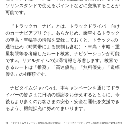
ソリンスタンドで使えるポイントなどに交換することが
可能です。
『トラックカーナビ』とは、トラックドライバー向け
のカーナビアプリです。あらかじめ、乗車するトラック
の車高・車幅等の情報を登録しておくと、トラック
の
※2
通行止め（時間帯による規制も含む）・車高・車幅・重
量制限等を考慮したルート検索、ナビゲーションが可能
で
す
。リアルタイムの渋滞情報も考慮します。検索で
※3
きるルートは「推奨」「高速優先」「無料優先」「道幅
優先」の4種類です。
ナビタイムジャパンは、本キャンペーンを通じてドラ
イバーの皆さまに日頃の感謝をお伝えするとともに、今
後もより多くのお客さまの安心・安全な運転を支援でき
るよう、機能拡充に努めてまいります。
※1 「ナビタイムマイレージ」の登録および利用には、『トラックカーナビ』アプリの有料会員登録が必要になり