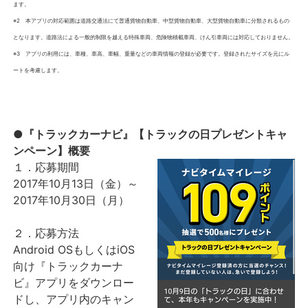
ます。
※2 本アプリの対応範囲は道路交通法にて普通貨物自動車、中型貨物自動車、大型貨物自動車に分類されるもの
となります。道路法による一般的制限を越える特殊車両、危険物積載車両、けん引車両には対応しておりません。
※3 アプリの利用には、車種、車高、車幅、重量などの車両情報の登録が必要です。登録されたサイズを元にル
ートを考慮します。
●『トラックカーナビ』【トラックの日プレゼントキャ
ンペーン】概要
１．応募期間
2017年10月13日（金）～
2017年10月30日（月）
２．応募方法
Android OSもしくはiOS
向け『トラックカーナ
ビ』アプリをダウンロー
ドし、アプリ内のキャン