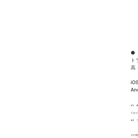
●
ト
高
iO
An
※1 
ており
※2 
その他