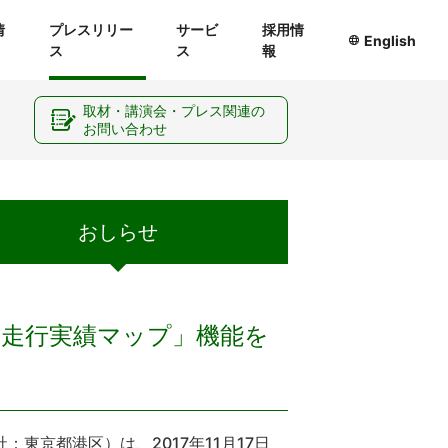
情
プレスリリー
サービ
採用情
English
ス
ス
報
ー
取材・講演会・プレス関連の
お問い合わせ
おしらせ
、「走行実績マップ」機能を
京都港区）は、2017年11月17日