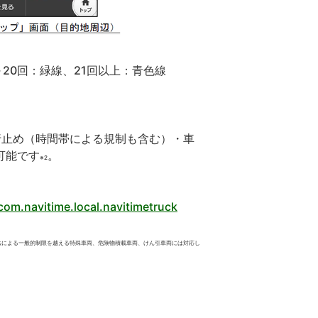
～20回：緑線、21回以上：青色線
行止め（時間帯による規制も含む）・車
可能です
。
※2
com.navitime.local.navitimetruck
法による一般的制限を越える特殊車両、危険物積載車両、けん引車両には対応し
。