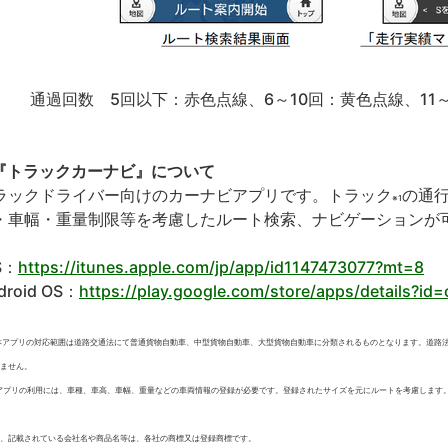
通過回数 5回以下：赤色点線、6～10回：黄色点線、11
『トラックカーナビ』について
ラックドライバー向けのカーナビアプリです。トラック
の通
※1
・車幅・重量制限等を考慮したルート検索、ナビゲーションが
S：
https://itunes.apple.com/jp/app/id1147473077?mt=8
droid OS：
https://play.google.com/store/apps/details?id=
本アプリの対応範囲は道路交通法にて普通貨物自動車、中型貨物自動車、大型貨物自動車に分類されるものとなります。道路
ません。
アプリの利用には、車種、車高、車幅、重量などの車両情報の登録が必要です。登録されたサイズを元にルートを考慮します
、記載されている会社名や商品名等は、各社の商標又は登録商標です。