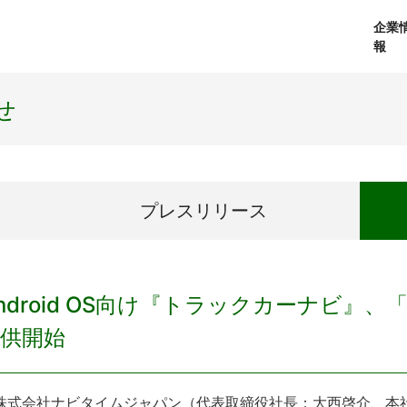
企業
報
経営理念
個人向けサービス
会社概要
プレスリリース
社長メッセージ
法人向けサービス
おしらせ
コアテクノロジ
せ
プレス
リリース
ndroid OS向け『トラックカーナビ』
供開始
式会社ナビタイムジャパン（代表取締役社長：大西啓介、本社：東