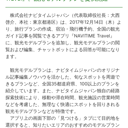
プレスリリース
株式会社ナビタイムジャパン（代表取締役社長：大西
啓介、本社：東京都港区）は、2017年12月14日（木）よ
おしらせ
り、旅行プランの作成、宿泊・飛行機予約、全国の観光
ガイド記事を閲覧できるアプリ『NAVITIME Travel』
サービス
に、観光モデルプランを追加し、観光モデルプランの閲
覧および編集、チャットボットによる回答が可能になり
ます。
個人向けサービス
観光モデルプランは、ナビタイムジャパンのオリジナ
法人向けサービス
ル記事編集ノウハウを活かした、旬なスポットを周遊で
きるプランなど、全国35都道府県、100以上のプランを
採用情報
紹介しています。また、ナビタイムジャパン独自の経路
探索技術により、移動や滞在時間、観光施設の営業時間
English
などを考慮した、無理なく快適にスポットを回りきれる
観光モデルプランなどが特徴です。
アプリ上の画面下部の「見つける」タブにて目的地を
選択すると、知りたいエリアのおすすめのモデルプラン