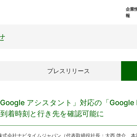
企業
報
経営理念
個人向けサービス
会社概要
プレスリリース
社長メッセージ
法人向けサービス
おしらせ
コアテクノロジ
せ
プレス
リリース
Google アシスタント」対応の「Google
の到着時刻と行き先を確認可能に
式会社ナビタイムジャパン（代表取締役社長：大西 啓介、本社：