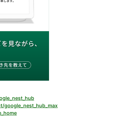
oogle_nest_hub
uct/google_nest_hub_max
le_home