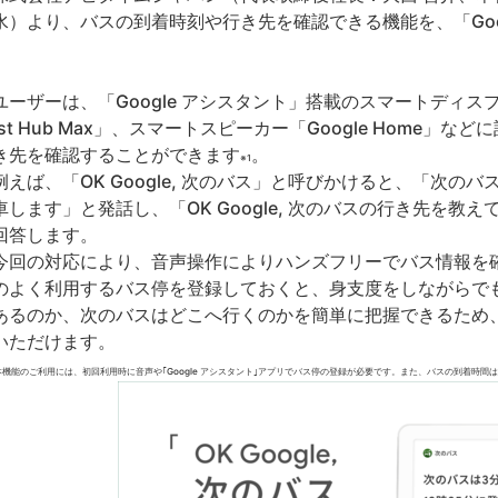
水）より、バスの到着時刻や行き先を確認できる機能を、「Goo
。
ーザーは、「Google アシスタント」搭載のスマートディスプレイ「G
est Hub Max」、スマートスピーカー「Google Home
き先を確認することができます
。
※1
えば、「OK Google, 次のバス」と呼びかけると、「次のバ
車します」と発話し、「OK Google, 次のバスの行き先を教
回答します。
回の対応により、音声操作によりハンズフリーでバス情報を
のよく利用するバス停を登録しておくと、身支度をしながらで
あるのか、次のバスはどこへ行くのかを簡単に把握できるため
いただけます。
本機能のご利用には、初回利用時に音声や｢Google アシスタント｣アプリでバス停の登録が必要です。
また、バスの到着時間は