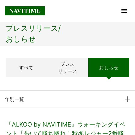
プレスリリース/
トップページ
おしらせ
企業情報
プレス
すべて
おしらせ
経営理念
リリース
会社概要
年別一覧
社長メッセージ
コアテクノロジー
『ALKOO by NAVITIME』ウォーキングイベ
プレスリリース
ント「歩いて勝ち取れ！秋冬レジャー2番勝