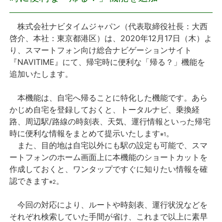
プレスリリース
株式会社ナビタイムジャパン（代表取締役社長：大西
啓介、本社：東京都港区）は、2020年12月17日（木）よ
おしらせ
り、スマートフォン向け総合ナビゲーションサイト
『NAVITIME』にて、帰宅時に便利な「帰る？」機能を
サービス
追加いたします。
本機能は、自宅へ帰ることに特化した機能です。あら
個人向けサービス
かじめ自宅を登録しておくと、トータルナビ、乗換経
路、周辺駅/路線の時刻表、天気、運行情報といった帰宅
法人向けサービス
時に便利な情報をまとめて提示いたします
。
※1
また、目的地は自宅以外にも駅の設定も可能で、スマ
採用情報
ートフォンのホーム画面上に本機能のショートカットを
作成しておくと、ワンタップですぐに知りたい情報を確
English
認できます
。
※2
今回の対応により、ルートや時刻表、運行状況などを
それぞれ検索していた手間が省け、これまで以上に素早