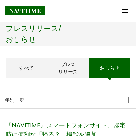
プレスリリース/
トップページ
おしらせ
企業情報
プレス
すべて
おしらせ
経営理念
リリース
会社概要
年別一覧
社長メッセージ
コアテクノロジー
『NAVITIME』スマートフォンサイト、帰宅
プレスリリース
時に便利な「帰る？」機能を追加