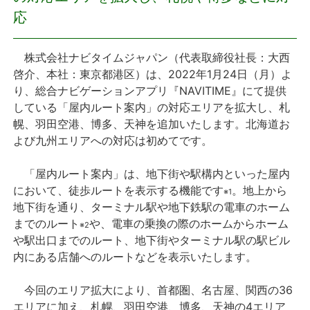
応
プレスリリース
株式会社ナビタイムジャパン（代表取締役社長：大西
おしらせ
啓介、本社：東京都港区）は、2022年1月24日（月）よ
り、総合ナビゲーションアプリ『NAVITIME』にて提供
サービス
している「屋内ルート案内」の対応エリアを拡大し、札
幌、羽田空港、博多、天神を追加いたします。北海道お
個人向けサービス
よび九州エリアへの対応は初めてです。
「屋内ルート案内」は、地下街や駅構内といった屋内
法人向けサービス
において、徒歩ルートを表示する機能です
。地上から
※1
地下街を通り、ターミナル駅や地下鉄駅の電車のホーム
採用情報
までのルート
や、電車の乗換の際のホームからホーム
※2
や駅出口までのルート、地下街やターミナル駅の駅ビル
English
内にある店舗へのルートなどを表示いたします。
今回のエリア拡大により、首都圏、名古屋、関西の36
エリアに加え、札幌、羽田空港、博多、天神の4エリア