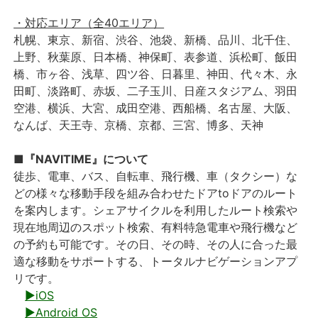
・対応エリア（全40エリア）
札幌、東京、新宿、渋谷、池袋、新橋、品川、北千住、
上野、秋葉原、日本橋、神保町、表参道、浜松町、飯田
橋、市ヶ谷、浅草、四ツ谷、日暮里、神田、代々木、永
田町、淡路町、赤坂、二子玉川、日産スタジアム、羽田
空港、横浜、大宮、成田空港、西船橋、名古屋、大阪、
なんば、天王寺、京橋、京都、三宮、博多、天神
■『NAVITIME』について
徒歩、電車、バス、自転車、飛行機、車（タクシー）な
どの様々な移動手段を組み合わせたドアtoドアのルート
を案内します。シェアサイクルを利用したルート検索や
現在地周辺のスポット検索、有料特急電車や飛行機など
の予約も可能です。その日、その時、その人に合った最
適な移動をサポートする、トータルナビゲーションアプ
リです。
▶iOS
▶Android OS