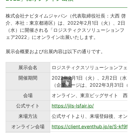
プレスリリース
株式会社ナビタイムジャパン（代表取締役社長：大西 啓
介、本社：東京都港区）は、2022年2月1日（火）、2日
おしらせ
（水）に開催される「ロジスティクスソリューションフ
ェア2022」にオンライン出展いたします。
サービス
展示会概要および出展内容は以下の通りです。
個人向けサービス
展示会名
ロジスティクスソリューションフェア2
法人向けサービス
開催期間
2022年2月1日（火）、2月2日（水）10:
（企業ページは、2022年3月31日
採用情報
会場
オンライン、東京ビッグサイト 西1
公式サイト
https://jils-lsfair.jp/
English
来場方法
公式サイトより、来場登録後、オンラ
オンライン会場
https://client.eventhub.jp/e/S-kf9f