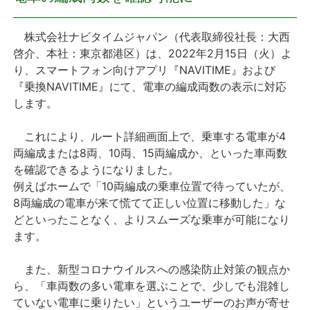
プレスリリース
株式会社ナビタイムジャパン（代表取締役社長：大西
啓介、本社：東京都港区）は、2022年2月15日（火）よ
おしらせ
り、スマートフォン向けアプリ『NAVITIME』および
『乗換NAVITIME』にて、電車の編成両数の表示に対応
サービス
します。
これにより、ルート詳細画面上で、乗車する電車が4
個人向けサービス
両編成または8両、10両、15両編成か、といった車両数
を確認できるようになりました。
法人向けサービス
例えばホームで「10両編成の乗車位置で待っていたが、
8両編成の電車が来て慌てて正しい位置に移動した」な
採用情報
どといったことなく、よりスムーズな乗車が可能になり
ます。
English
また、新型コロナウイルスへの感染防止対策の観点か
ら、「車両数の多い電車を選ぶことで、少しでも混雑し
ていない電車に乗りたい」というユーザーのお声が寄せ