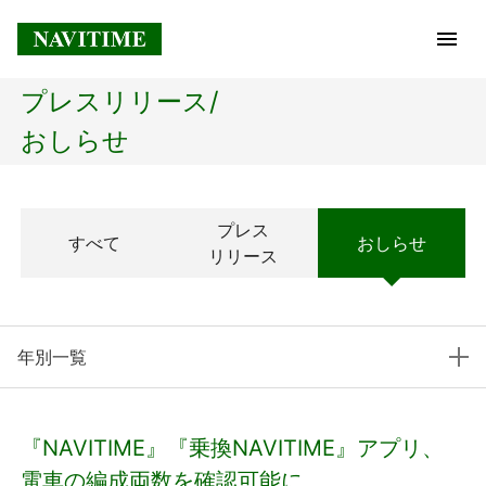
プレスリリース/
トップページ
おしらせ
企業情報
プレス
すべて
おしらせ
経営理念
リリース
会社概要
年別一覧
社長メッセージ
コアテクノロジー
『NAVITIME』『乗換NAVITIME』アプリ、
プレスリリース
電車の編成両数を確認可能に